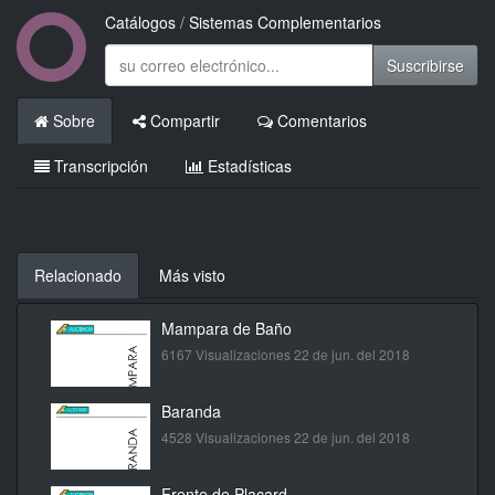
Catálogos
/
Sistemas Complementarios
Suscribirse
Sobre
Compartir
Comentarios
Transcripción
Estadísticas
Relacionado
Más visto
Mampara de Baño
6167 Visualizaciones
22 de jun. del 2018
Baranda
4528 Visualizaciones
22 de jun. del 2018
Frente de Placard