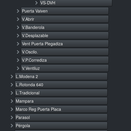
VS-DVH
Puerta Vaiven
V.Abrir
V.Banderola
V.Desplazable
Vent Puerta Plegadiza
V.Oscilo.
V.P.Corrediza
V.Ventiluz
L.Modena 2
L.Rotonda 640
L.Tradicional
Mampara
Marco Reg Puerta Placa
Parasol
Pérgola