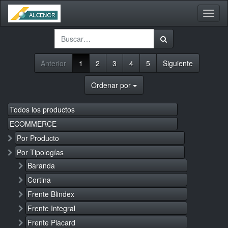
Activa
naveg
Anterior
1
2
3
4
5
Siguiente
Ordenar por
Todos los productos
ECOMMERCE
Por Producto
Por Tipologías
Baranda
Cortina
Frente Blindex
Frente Integral
Frente Placard