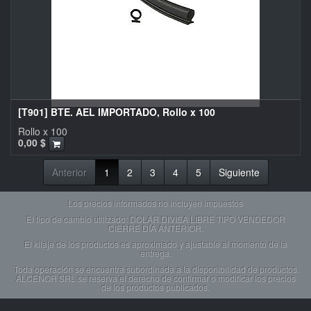
[T901] BTE. AEL IMPORTADO, Rollo x 100
Rollo x 100
0,00
$
Anterior
1
2
3
4
5
Siguiente
Los precios informados no incluyen impuestos
El tipo de cambio utilizado: DOLAR DIVISA LIBRE TIPO VENDEDOR
CIERRE DÍA ANTERIOR.
El kilaje de los productos es aproximado y ajustable al momento de la
entrega.
Toda operación se encuentra subordinada a la disponibilidad de productos.
ALCENOR SRL se reserva el derecho de confirmar o modificar los precios
de los productos publicados.