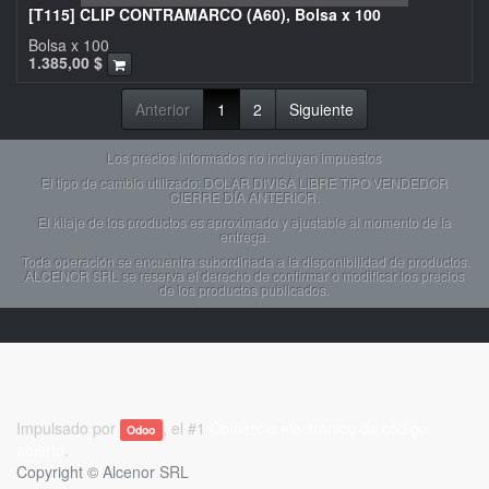
[T115] CLIP CONTRAMARCO (A60), Bolsa x 100
Bolsa x 100
1.385,00
$
Anterior
1
2
Siguiente
Los precios informados no incluyen impuestos
El tipo de cambio utilizado: DOLAR DIVISA LIBRE TIPO VENDEDOR
CIERRE DÍA ANTERIOR.
El kilaje de los productos es aproximado y ajustable al momento de la
entrega.
Toda operación se encuentra subordinada a la disponibilidad de productos.
ALCENOR SRL se reserva el derecho de confirmar o modificar los precios
de los productos publicados.
Impulsado por
, el #1
Comercio electrónico de código
Odoo
abierto
.
Copyright ©
Alcenor SRL