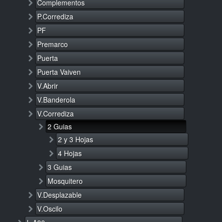
Complementos
P.Corrediza
PF
Premarco
Puerta
Puerta Vaiven
V.Abrir
V.Banderola
V.Corrediza
2 Guias
2 y 3 Hojas
4 Hojas
3 Guias
Mosquitero
V.Desplazable
V.Oscilo