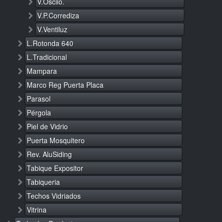
V.Oscilo.
V.P.Corrediza
V.Ventiluz
L.Rotonda 640
L.Tradicional
Mampara
Marco Reg Puerta Placa
Parasol
Pérgola
Piel de Vidrio
Puerta Mosquitero
Rev. AluSiding
Tabique Expositor
Tabiqueria
Techos Vidriados
Vitrina