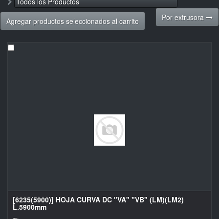
Todos los Productos
Por extrusora
Agregar productos seleccionados al carrito
[6235(5900)] HOJA CURVA DC "VA" "VB" (LM)(LM2)
L.5900mm