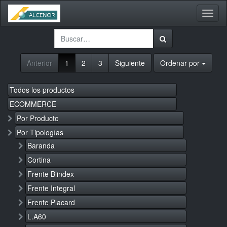
Activa
naveg
Anterior
1
2
3
Siguiente
Ordenar por
Todos los productos
ECOMMERCE
Por Producto
Por Tipologías
Baranda
Cortina
Frente Blindex
Frente Integral
Frente Placard
L.A60