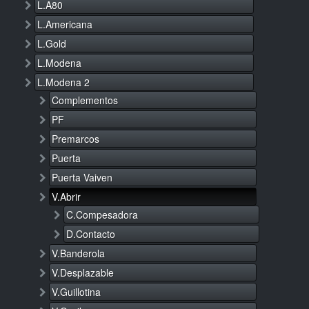
L.A80
L.Americana
L.Gold
L.Modena
L.Modena 2
Complementos
PF
Premarcos
Puerta
Puerta Vaiven
V.Abrir
C.Compesadora
D.Contacto
V.Banderola
V.Desplazable
V.Guillotina