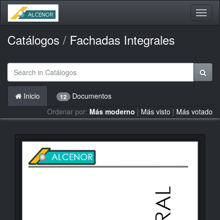
Activa
naveg
Catálogos
/
Fachadas Integrales
Inicio
Documentos
12
Ordenar por:
Más moderno
|
Más visto
|
Más votado