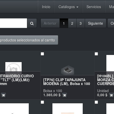
Inicio
Catálogos
Servicios
Ma
Anterior
1
2
3
Siguiente
O
productos seleccionados al carrito
NTRAVIDRIO CURVO
[H106BL]
"TLT" (LM)(LM2)
[TP76] CLIP TAPAJUNTA
MORZA C
00mm
MODENA (LM), Bolsa x 100
CUERPOS
Bolsa x 100
Unidad
1.385,00
$
0,00
$