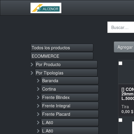
Agregar 
Todos los productos
ECOMMERCE
Por Producto
Por Tipologías
Baranda
Cortina
[] CO
29mm 
Frente Blindex
L.50
Frente Integral
Tira
0,00
$
Frente Placard
L.A60
L.A80