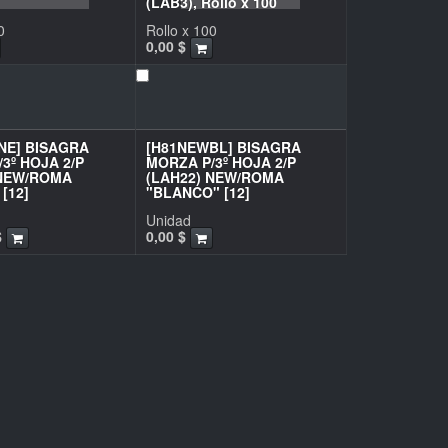
(LAB3), Rollo x 100
0
Rollo x 100
0,00
$
NE] BISAGRA
[H81NEWBL] BISAGRA
3º HOJA 2/P
MORZA P/3º HOJA 2/P
 NEW/ROMA
(LAH22) NEW/ROMA
[12]
"BLANCO" [12]
Unidad
$
0,00
$