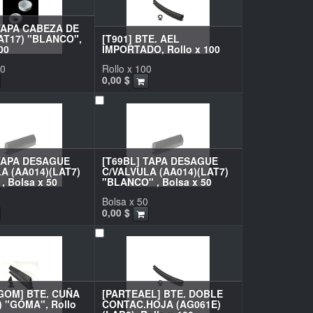
TAPA CABEZA DE
AT17) "BLANCO",
[T901] BTE. AEL
00
IMPORTADO, Rollo x 100
00
Rollo x 100
0,00
$
TAPA DESAGUE
[T69BL] TAPA DESAGUE
A (AA014)(LAT7)
C/VALVULA (AA014)(LAT7)
, Bolsa x 50
"BLANCO" , Bolsa x 50
Bolsa x 50
0,00
$
GOM] BTE. CUÑA
[PARTEAEL] BTE. DOBLE
 "GOMA", Rollo
CONTAC.HOJA (AG061E)