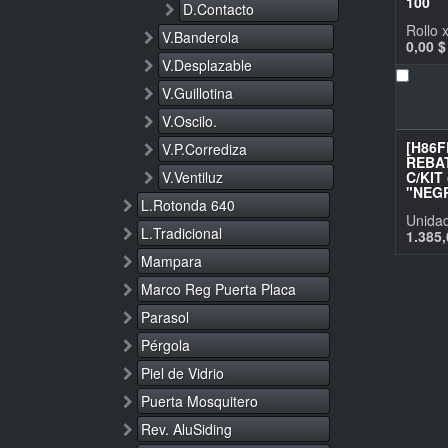
100
D.Contacto
Rollo 
V.Banderola
0,00
$
V.Desplazable
V.Guillotina
V.Oscilo.
[H86
V.P.Corrediza
REBAT
V.Ventiluz
C/KIT
"NEGR
L.Rotonda 640
Unida
L.Tradicional
1.385,
Mampara
Marco Reg Puerta Placa
Parasol
Pérgola
Piel de Vidrio
Puerta Mosquitero
Rev. AluSiding