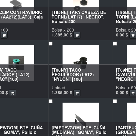
 CLIP CONTRAVIDRIO
[T95NE] TAPA CABEZA DE
[T95BL] 
 (AA272)(LAT3), Caja
TORNI.(LAT17) "NEGRO",
TORNI.(L
Bolsa x 200
Bolsa x 2
 100
Bolsa x 200
Bolsa x 2
1.385,00
$
0,00
$
A] TACO
[T88NY] TACO
[T69NE] 
LADOR (LAT2)
REGULADOR (LAT2)
C/VALVUL
C" [100]
"NYLON" [100]
"NEGRO" 
d
Unidad
Bolsa x 50
00
$
1.385,00
$
0,00
$
TEWGOM] BTE. CUÑA
[PARTEVGOM] BTE. CUÑA
[PARTEU
) "GOMA", Rollo x
(MEDIANA) "GOMA", Rollo
(GRUESA)