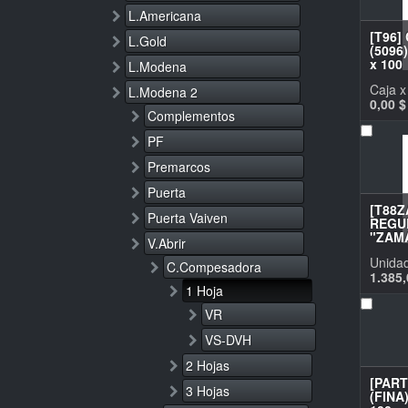
L.Americana
[T96]
L.Gold
(5096)
x 100
L.Modena
Caja x
L.Modena 2
0,00
$
Complementos
PF
Premarcos
Puerta
[T88Z
Puerta Vaiven
REGU
"ZAMA
V.Abrir
Unida
C.Compesadora
1.385,
1 Hoja
VR
VS-DVH
2 Hojas
[PAR
3 Hojas
(FINA