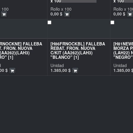
x 100
x 100
x 100
Rollo x 100
Rollo x 10
0,00
$
0,00
$
FRNOCKNE] FALLEBA
[H86FRNOCKBL] FALLEBA
[H81NEW
. FRON. NUOVA
REBAT. FRON. NUOVA
MORZA P/
 (AA262)(LAH3)
C/KIT (AA262)(LAH3)
(LAH22)
O" [1]
"BLANCO" [1]
"NEGRO" 
d
Unidad
Unidad
00
$
1.385,00
$
1.385,00